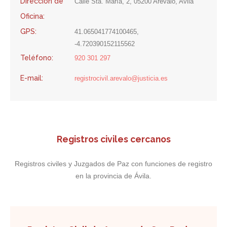
Dirección de
Calle Sta. María, 2, 05200 Arévalo, Avila
Oficina:
GPS:
41.065041774100465,
-4.720390152115562
Teléfono:
920 301 297
E-mail:
registrocivil.arevalo@justicia.es
Registros civiles cercanos
Registros civiles y Juzgados de Paz con funciones de registro
en la provincia de Ávila.